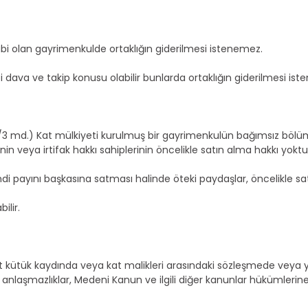
abi olan gayrimenkulde ortaklığın giderilmesi istenemez.
dava ve takip konusu olabilir bunlarda ortaklığın giderilmesi isten
4/3 md.) Kat mülkiyeti kurulmuş bir gayrimenkulün bağımsız bölüml
nin veya irtifak hakkı sahiplerinin öncelikle satın alma hakkı yoktu
i payını başkasına satması halinde öteki paydaşlar, öncelikle satı
lir.
 ait kütük kaydında veya kat malikleri arasındaki sözleşmede ve
laşmazlıklar, Medeni Kanun ve ilgili diğer kanunlar hükümlerine