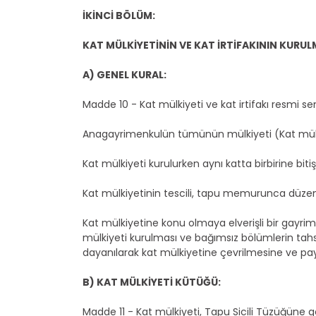
İKİNCİ BÖLÜM:
KAT MÜLKİYETİNİN VE KAT İRTİFAKININ KURUL
A) GENEL KURAL:
Madde 10 - Kat mülkiyeti ve kat irtifakı resmi sen
Anagayrimenkulün tümünün mülkiyeti (Kat mülki
Kat mülkiyeti kurulurken aynı katta birbirine bit
Kat mülkiyetinin tescili, tapu memurunca düzen
Kat mülkiyetine konu olmaya elverişli bir gayrim
mülkiyeti kurulması ve bağımsız bölümlerin tahsi
dayanılarak kat mülkiyetine çevrilmesine ve payla
B) KAT MÜLKİYETİ KÜTÜĞÜ:
Madde 11 - Kat mülkiyeti, Tapu Sicili Tüzüğüne g