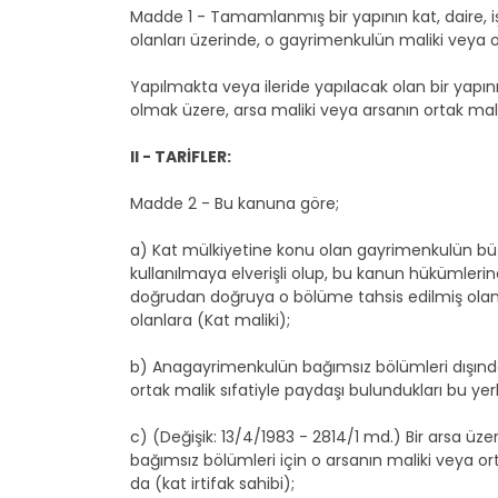
Madde 1 - Tamamlanmış bir yapının kat, daire, i
olanları üzerinde, o gayrimenkulün maliki veya o
Yapılmakta veya ileride yapılacak olan bir yapını
olmak üzere, arsa maliki veya arsanın ortak malik
II - TARİFLER:
Madde 2 - Bu kanuna göre;
a) Kat mülkiyetine konu olan gayrimenkulün büt
kullanılmaya elverişli olup, bu kanun hükümler
doğrudan doğruya o bölüme tahsis edilmiş olan 
olanlara (Kat maliki);
b) Anagayrimenkulün bağımsız bölümleri dışında
ortak malik sıfatiyle paydaşı bulundukları bu ye
c) (Değişik: 13/4/1983 - 2814/1 md.) Bir arsa üz
bağımsız bölümleri için o arsanın maliki veya or
da (kat irtifak sahibi);