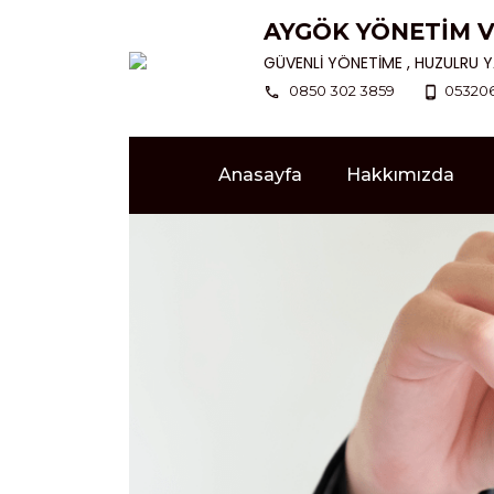
AYGÖK YÖNET
GÜVENLİ YÖNETİME , HUZULRU Y
0850 302 3859
05320
Anasayfa
Hakkımızda