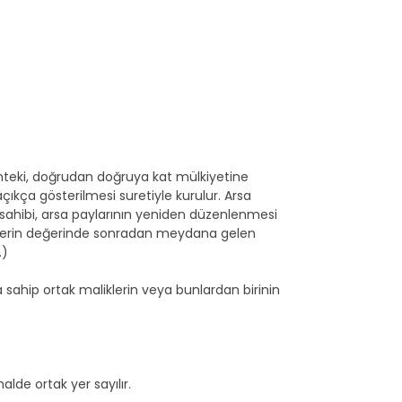
ihteki, doğrudan doğruya kat mülkiyetine
açıkça gösterilmesi suretiyle kurulur. Arsa
kı sahibi, arsa paylarının yeniden düzenlenmesi
ümlerin değerinde sonradan meydana gelen
.)
na sahip ortak maliklerin veya bunlardan birinin
alde ortak yer sayılır.