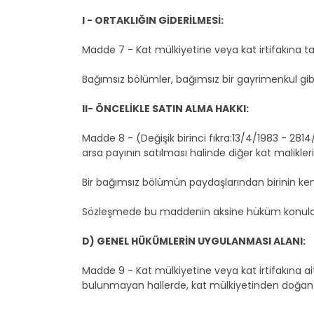
I - ORTAKLIĞIN GİDERİLMESİ:
Madde 7 - Kat mülkiyetine veya kat irtifakına t
Bağımsız bölümler, bağımsız bir gayrimenkul gibi 
II- ÖNCELİKLE SATIN ALMA HAKKI:
Madde 8 - (Değişik birinci fıkra:13/4/1983 - 281
arsa payının satılması halinde diğer kat malikleri
Bir bağımsız bölümün paydaşlarından birinin kend
Sözleşmede bu maddenin aksine hüküm konulabi
D) GENEL HÜKÜMLERİN UYGULANMASI ALANI:
Madde 9 - Kat mülkiyetine veya kat irtifakına
bulunmayan hallerde, kat mülkiyetinden doğan an