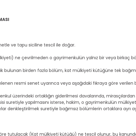
MASI
etle ve tapu siciline tescil ile doğar.
yeti) ne çevrilmeden o gayrimenkulün yalnız bir veya birkaç bö
işik bulunan birden fazla bölüm, kat mülkiyeti kütüğüne tek bağımsı
lenen resmi senet uyarınca veya aşağıdaki fıkraya göre verilen 
enkul üzerindeki ortaklığın giderilmesi davalarında, mirasçılardan
si suretiyle yapılmasını isterse, hakim, o gayrimenkulün mülkiyet
r denkleştirilmek suretiyle bağımsız bölümlerin ortaklara ayrı ayrı
öre tutulacak (Kat mülkiyeti kütüğü) ne tescil olunur, bu kanunda