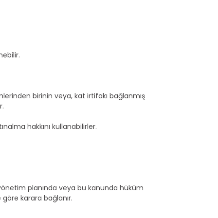
ebilir.
erinden birinin veya, kat irtifakı bağlanmış
r.
nalma hakkını kullanabilirler.
ya yönetim planında veya bu kanunda hüküm
 göre karara bağlanır.