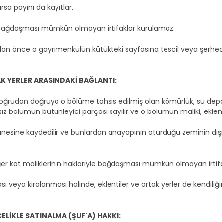
rsa payını da kayıtlar.
la bağdaşması mümkün olmayan irtifaklar kurulamaz.
n önce o gayrimenkulün kütükteki sayfasına tescil veya şerhedilm
AK YERLER ARASINDAKİ BAĞLANTI:
oğrudan doğruya o bölüme tahsis edilmiş olan kömürlük, su deposu
sız bölümün bütünleyici parçası sayılır ve o bölümün maliki, eklent
hanesine kaydedilir ve bunlardan anayapının oturduğu zeminin dış
ğer kat maliklerinin haklariyle bağdaşması mümkün olmayan irtif
ı veya kiralanması halinde, eklentiler ve ortak yerler de kendili
ELİKLE SATINALMA (ŞUF'A) HAKKI: