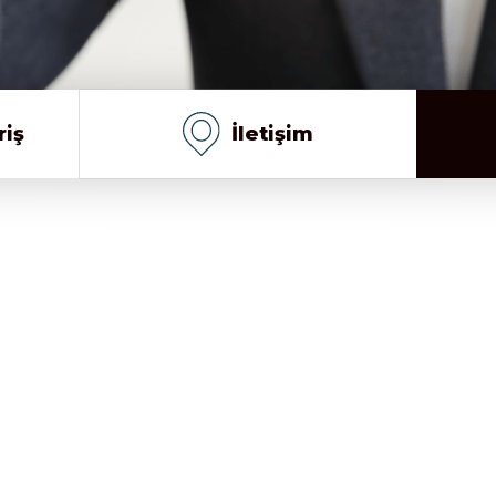
riş
İletişim