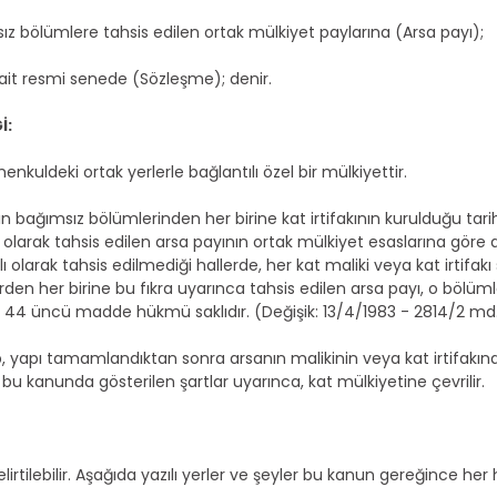
ız bölümlere tahsis edilen ortak mülkiyet paylarına (Arsa payı);
 ait resmi senede (Sözleşme); denir.
İ:
kuldeki ortak yerlerle bağlantılı özel bir mülkiyettir.
n bağımsız bölümlerinden her birine kat irtifakının kurulduğu tar
ı olarak tahsis edilen arsa payının ortak mülkiyet esaslarına göre 
lı olarak tahsis edilmediği hallerde, her kat maliki veya kat irtifa
den her birine bu fıkra uyarınca tahsis edilen arsa payı, o böl
 44 üncü madde hükmü saklıdır. (Değişik: 13/4/1983 - 2814/2 md
olup, yapı tamamlandıktan sonra arsanın malikinin veya kat irtifakı
 bu kanunda gösterilen şartlar uyarınca, kat mülkiyetine çevrilir.
tilebilir. Aşağıda yazılı yerler ve şeyler bu kanun gereğince her h