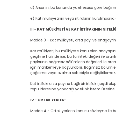
d) Arsanın, bu kanunda yazılı esasa göre bağıms
e) Kat mülkiyetinin veya irtifakının kurulmasına
III - KAT MÜLKİYETİ VE KAT İRTİFAKININ NİTELİĞ
Madde 3 - Kat mülkiyeti, arsa payı ve anagayrimen
Kat mülkiyeti, bu mülkiyete konu olan anayapını
geçilme halinde ise, bu tarihteki değeri ile oranl
paylarının bağımsız bölümlerin değerleri ile oran
için mahkemeye başvurabilir. Bağımsız bölümler
çoğalma veya azalma sebebiyle değiştirilemez.
Kat irtifakı arsa payına bağlı bir irtifak çeşidi 
tapu idaresine yapacağı yazılı bir istem üzerine,
IV - ORTAK YERLER:
Madde 4 - Ortak yerlerin konusu sözleşme ile belir