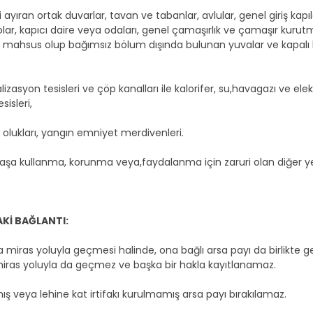
yıran ortak duvarlar, tavan ve tabanlar, avlular, genel giriş kapıla
lar, kapıcı daire veya odaları, genel çamaşırlık ve çamaşır kurutm
 mahsus olup bağımsız bölum dışında bulunan yuvalar ve kapalı kısı
zasyon tesisleri ve çöp kanalları ile kalorifer, su,havagazı ve elekt
isleri,
 olukları, yangın emniyet merdivenleri.
aklaşa kullanma, korunma veya,faydalanma için zaruri olan diğer y
AKİ BAĞLANTI:
 miras yoluyla geçmesi halinde, ona bağlı arsa payı da birlikte g
, miras yoluyla da geçmez ve başka bir hakla kayıtlanamaz.
veya lehine kat irtifakı kurulmamış arsa payı bırakılamaz.