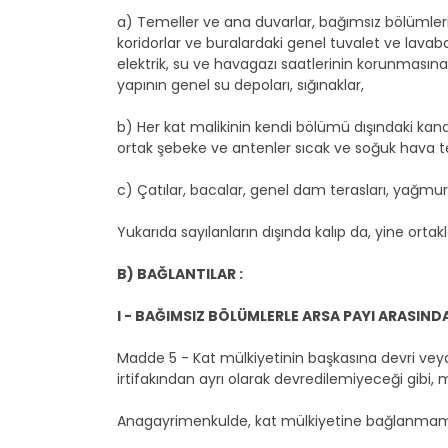
a) Temeller ve ana duvarlar, bağımsız bölümleri a
koridorlar ve buralardaki genel tuvalet ve lavabo
elektrik, su ve havagazı saatlerinin korunmasına
yapının genel su depoları, sığınaklar,
b) Her kat malikinin kendi bölümü dışındaki kanali
ortak şebeke ve antenler sıcak ve soğuk hava tes
c) Çatılar, bacalar, genel dam terasları, yağmur
Yukarıda sayılanların dışında kalıp da, yine ort
B) BAĞLANTILAR :
I - BAĞIMSIZ BÖLÜMLERLE ARSA PAYI ARASIND
Madde 5 - Kat mülkiyetinin başkasına devri veya
irtifakından ayrı olarak devredilemiyeceği gibi
Anagayrimenkulde, kat mülkiyetine bağlanmamış 