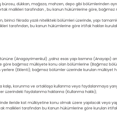
ş bürosu, dükkan, mağaza, mahzen, depo gibi bölümlerinden ayrı ay
rtak malikleri tarafından , bu kanun hükümlerine göre, bağımsız mü
n, birinci fıkrada yazılı nitelikteki bölümleri üzerinde, yapı tam
leri tarafından, bu kanun hükümlerine göre irtifak hakları kurulabi
ününe (Anagayrimenkul) ,yalnız esas yapı kısmına (Anayapı) ana
ine göre bağımsız mülkiyete konu olan bölümlerine (Bağımsız bölü
yerlere (Eklenti); bağımsız bölümler üzerinde kurulan mülkiyet h
 kalıp, korunma ve ortaklaşa kullanma veya faydalanmaya yarıyan 
rler üzerindeki faydalanma haklarına (Kullanma hakkı);
erinde ileride kat mülkiyetine konu olmak üzere yapılacak veya ya
tak malikleri tarafından bu Kanun hükümlerine göre kurulan irtifak 