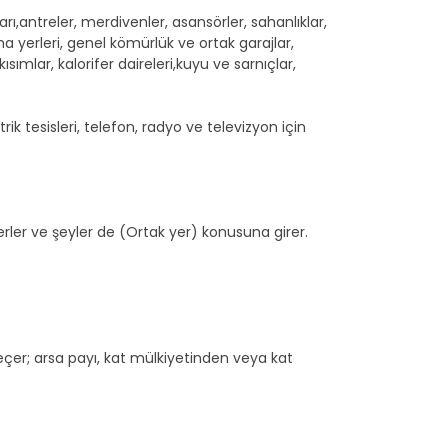
rı,antreler, merdivenler, asansörler, sahanlıklar,
a yerleri, genel kömürlük ve ortak garajlar,
mlar, kalorifer daireleri,kuyu ve sarnıçlar,
rik tesisleri, telefon, radyo ve televizyon için
erler ve şeyler de (Ortak yer) konusuna girer.
eçer; arsa payı, kat mülkiyetinden veya kat