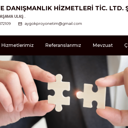
İM VE DANIŞMANLIK HİZMETLERİ TİC. LTD. 
AŞAMA ULAŞ .
672109
aygokproyonetim@gmail.com
Hizmetlerimiz
Referanslarımız
Mevzuat
Ç