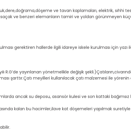
luk,dere,doğrama,döşeme ve tavan kaplamaları, elektrik, sıhhi tes
e saçak ve benzeri elemanların tamiri ve yoldan görünmeyen küç
ası gerektiren hallerde ilgili idareye iskele kurulması için yazı 
ılı R.G’de yayınlanan yönetmelikle değişik şekli.)Çatıların,civarın
ı şarttır.Çatı meyilleri kullanılacak çatı malzemesi ile yörenin öze
larda ancak su deposu, asansör kulesi ve son kattaki bağımsız bölü
asında kalan bu hacimler,ilave kat döşemeleri yapılmak suretiyle
bilir.