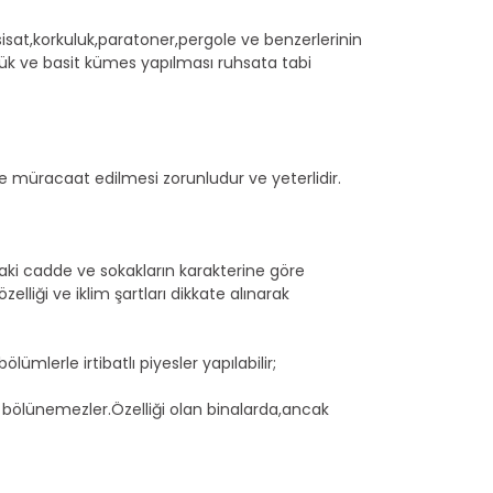
isat,korkuluk,paratoner,pergole ve benzerlerinin
ük ve basit kümes yapılması ruhsata tabi
ile müracaat edilmesi zorunludur ve yeterlidir.
daki cadde ve sokakların karakterine göre
lliği ve iklim şartları dikkate alınarak
mlerle irtibatlı piyesler yapılabilir;
 bölünemezler.Özelliği olan binalarda,ancak