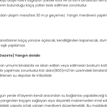
ışa ulaşılmasını sağlayan yüksek katlı ve umumi binalarda herhang
ının bulunduğu kaçış yolları tesis edilmesi zorunludur.
ından ulaşım mesafesi 30 m.yi geçemez. Yangın merdiveni yapıl
kanatlarının kaçış yönüne açılacak, kendiliğinden kapanacak, dum
 eşik yapılamaz.
R.Gazete) Yangın dolabı
olan umumi binalarda ve iskan edilsin veya edilmesin bodrum katla
ı yapılması zorunludur.Kat alanı(800)m2’nin üzerindeki binalarda 
enen su depoları ile irtibatlıdır.
un yerde itfaiyenin kendi aracından su bağlantısı yapabileceği bo
rın yangından kaçışını sağlayan ısıya dayanıklı malzemeden imal e
rseldeki yapıyla ortak yangın merdiveni düzenlenebilir. Bu madded