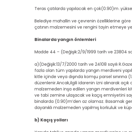
Teras çatılarda yapılacak en çok(0.90)m .yüksekli
Belediye mahallin ve çevrenin özelliklerine gö
çatının malzemesini ve rengini tayin etmeye yetkil
Binalarda yangın önlemleri
Madde 44 – (Değişik:2/9/1999 tarih ve 23804 sayı
a)(Değişik:13/7/2000 tarih ve 24108 sayılı R.Ga
fazla olan tüm yapılarda yangın merdiveni yapıl
kitle içinde veya dışında komşu parsel sınırına
düzenlenir.Ancak,ilgili idarenin izni alınarak aç
malzemeden inşa edilen yangın merdivenleri kitle
ve tabi zemine ulaşacak ve kaçış emniyetini sağl
binalarda (0.90)m’den az olamaz. Basamak geniş
dayanıklı malzemeden yapılmış korkuluk ve küp
b) Kaçış yolları