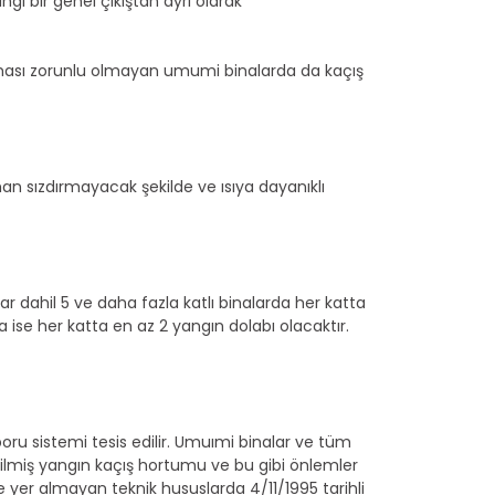
i bir genel çıkıştan ayrı olarak
ması zorunlu olmayan umumi binalarda da kaçış
an sızdırmayacak şekilde ve ısıya dayanıklı
r dahil 5 ve daha fazla katlı binalarda her katta
ise her katta en az 2 yangın dolabı olacaktır.
ru sistemi tesis edilir. Umuımi binalar ve tüm
dilmiş yangın kaçış hortumu ve bu gibi önlemler
e yer almayan teknik hususlarda 4/11/1995 tarihli