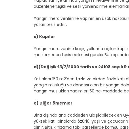
Yapıda tahliye anında yangın merdivenine ve çık
düzenlenen,ışıklı ve sesli yönlendirme elemanlar
Yangın merdivenlerine yapının en uzak noktas
yolları tesis edilir.
c) Kapılar
Yangın merdivenine kaçış yollarına açılan kapı 
malzemeden tesis edilmesi gerekir.Bu kapılarda
d)(Değişik:13/7/2000 tarih ve 24108 sayılı 
Kat alanı 150 m2’den fazla ve birden fazla katı 
yangın musluğu ve donatısı olan bir yangın dolab
Yangın muslukları,hacimleri 50 nci maddede belirl
e) Diğer önlemler
Bina dışında ana caddeden ulaşılabilecek en uyg
yüksek katlı binalarda özürlü, yaşlı ve çocukla
alınır. Bitişik nizama tabi parsellerde komşu pa