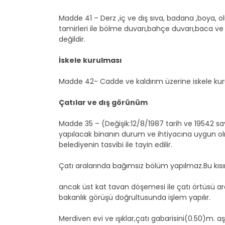
Madde 41 – Derz ,iç ve dış sıva, badana ,boya, o
tamirleri ile bölme duvarı,bahçe duvarı,baca v
değildir.
İskele kurulması
Madde 42- Cadde ve kaldırım üzerine iskele kurulm
Çatılar ve dış görünüm
Madde 35 – (Değişik:12/8/1987 tarih ve 19542 say
yapılacak binanın durum ve ihtiyacına uygun olmas
belediyenin tasvibi ile tayin edilir.
Çatı aralarında bağımsız bölüm yapılmaz.Bu kısım
ancak üst kat tavan döşemesi ile çatı örtüsü ar
bakanlık görüşü doğrultusunda işlem yapılır.
Merdiven evi ve ışıklar,çatı gabarisini(0.50)m. aşa