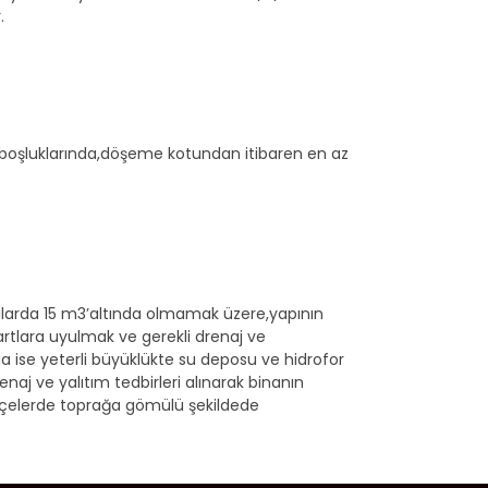
.
boşluklarında,döşeme kotundan itibaren en az
pılarda 15 m3’altında olmamak üzere,yapının
artlara uyulmak ve gerekli drenaj ve
da ise yeterli büyüklükte su deposu ve hidrofor
renaj ve yalıtım tedbirleri alınarak binanın
bahçelerde toprağa gömülü şekildede