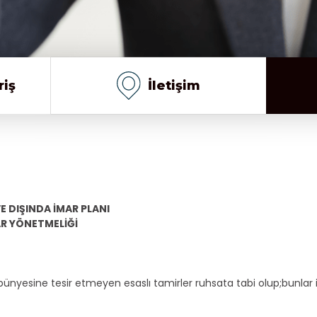
riş
İletişim
VE DIŞINDA İMAR PLANI
R YÖNETMELİĞİ
nyesine tesir etmeyen esaslı tamirler ruhsata tabi olup;bunlar 