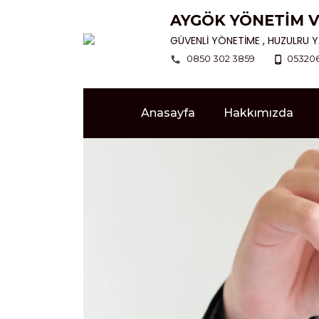
AYGÖK YÖNET
GÜVENLİ YÖNETİME , HUZULRU Y
0850 302 3859
05320
Anasayfa
Hakkımızda