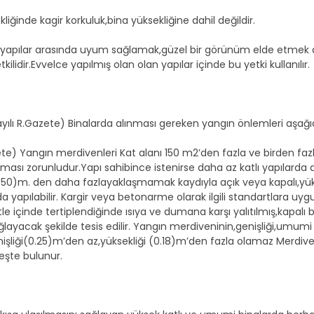
ğinde kagir korkuluk,bina yüksekliğine dahil değildir.
re yapılar arasında uyum sağlamak,güzel bir görünüm elde etmek a
idir.Evvelce yapılmış olan olan yapılar içinde bu yetki kullanılır.
lı R.Gazete) Binalarda alınması gereken yangın önlemleri aşağıda 
zete) Yangın merdivenleri Kat alanı 150 m2’den fazla ve birden fa
ması zorunludur.Yapı sahibince istenirse daha az katlı yapılarda 
 (1.50)m. den daha fazlayaklaşmamak kaydıyla açık veya kapalı,yü
ık da yapılabilir. Kargir veya betonarme olarak ilgili standartlara
 içinde tertiplendiğinde ısıya ve dumana karşı yalıtılmış,kapalı 
ayacak şekilde tesis edilir. Yangın merdiveninin,genişliği,umumi 
liği(0.25)m’den az,yüksekliği (0.18)m’den fazla olamaz Merdiven
eşte bulunur.