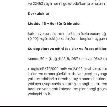
ve 22453 sayılı resmi gazetede”kamu binaların
Korkuluklar
Madde 46 – Her türlü binada:
Balkon ve teras etrafında,5 den fazla basamağ
(0.90)m.yüksekliğe kadar,fenni icaplara uygun o
Su depoları ve sıhhi tesisler ve fosseptikler
Madde 50 – (Değişik:12/8/1987 tarih ve 19542 say
(Değişik:13/7/2000 tarih ve 24108 sayılı R.Gaze
kullanma amacı,günlük su ihtiyacı,seçilen yangın
yalıtımtedbirleri alınmak şartıyla hacmi belirle
yeri ayrılır,yapı sahibinin isteğine bağlı olarak m
bodrum yada çatı katında tertipleneceği gibi,ay
yerleştirilebilir.