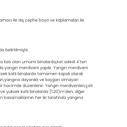
macı ile dış cephe boya ve kaplamaları ile
belirtilmiştir.
zla katı olan umumi binalarda,kat adedi 4’ten
da yangın merdiveni yapılır. Yangın merdiveni
ksek katlı binalarda tamamen kapalı olarak
 uygun,yangına dayanıklı ve kaygan olmayan
bir hacimde düzenlenir. Yangın merdivenleri,çatı
ve yüksek katlı binalarda (1.20)m’den, diğer
 basamaklarının her iki tarafında yangına