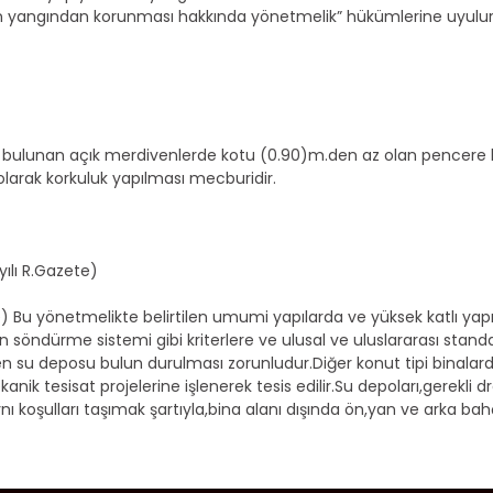
ın yangından korunması hakkında yönetmelik” hükümlerine uyulur
ı bulunan açık merdivenlerde kotu (0.90)m.den az olan pencere 
larak korkuluk yapılması mecburidir.
ılı R.Gazete)
te) Bu yönetmelikte belirtilen umumi yapılarda ve yüksek katlı ya
 söndürme sistemi gibi kriterlere ve ulusal ve uluslararası stand
nen su deposu bulun durulması zorunludur.Diğer konut tipi binalar
ekanik tesisat projelerine işlenerek tesis edilir.Su depoları,gerekli d
nı koşulları taşımak şartıyla,bina alanı dışında ön,yan ve arka 