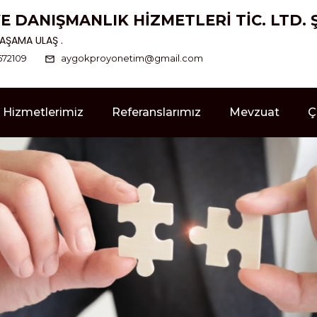
İM VE DANIŞMANLIK HİZMETLERİ TİC. LTD. 
AŞAMA ULAŞ .
672109
aygokproyonetim@gmail.com
Hizmetlerimiz
Referanslarımız
Mevzuat
Ç