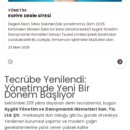
YÖNETİM
ESPİYE DERİN SİTESİ
Değerli Derin Sitesi Sakinleri,Site yönetimimiz, Ekim 2025
tarihinden itibaren (aksi bir karar alınana kadar) Aygök Yönetim
Danışmanlık Hizmetleri Sanayi Ticaret Limited Şirketi tarafından
yürütülecektir.Bu süreçte, firmamızın İşletmeler Müdürleri olan
Sinan TÖS ve Şeyma TÖS, sitenizde yönetici olarak görev
23 Ekim 2025
yapacaktır.Yeni yönetimimiz, 634 sayılı Kat Mülkiyeti Kanununda
belirtilen yöneticilik görevlerini, sitemizin değer ve itibarını artırmak
amacıyla en yetkin şekilde yürütecektir. Tüm faaliyetlerimizde
temel ilkemiz şeffaflık ve dürüstlük olacaktır.
Tecrübe Yenilendi:
Yönetimde Yeni Bir
Dönem Başlıyor
Sektördeki 2011 yılına dayanan derin tecrübemizi, bugün
Aygök Yönetim ve Danışmanlık Hizmetleri San. Tic.
Ltd. Şti.
markasıyla dün olduğu gibi bu günde zirvedeyiz .
Yenilenen kurumsal yapımız ve modern çağın
gereksinimlerine yanıt veren yüksek kalite