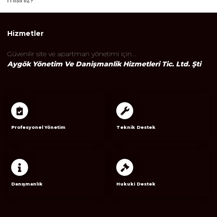
mısınız?
Hizmetler
Güvenilir site ve apartman yönetimi için...
Aygök Yöneti̇m Ve Danişmanlik Hi̇zmetleri̇ Ti̇c. Ltd. Şti̇
Profesyonel Yönetim
Teknik Destek
Danışmanlık
Hukuki Destek